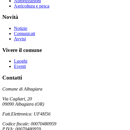
Autorizzazioni
Agricoltura e pesca
Novità
Notizie
Comunicati
Avvisi
Vivere il comune
Luoghi
Eventi
Contatti
Comune di Albagiara
Via Cagliari, 20
09090 Albagiara (OR)
Fatt.Elettronica: UF4H56
Codice fiscale: 00070480959
P.IVA: 00070480959