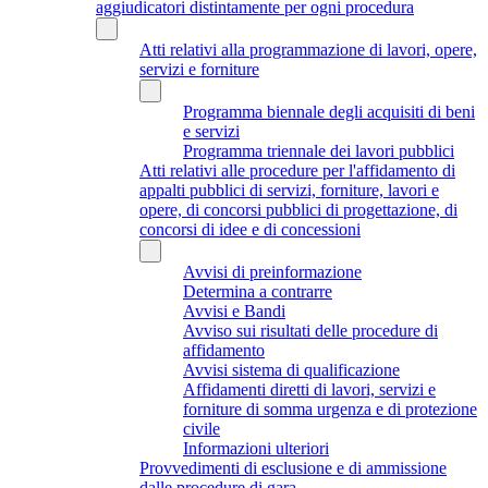
aggiudicatori distintamente per ogni procedura
Atti relativi alla programmazione di lavori, opere,
servizi e forniture
Programma biennale degli acquisiti di beni
e servizi
Programma triennale dei lavori pubblici
Atti relativi alle procedure per l'affidamento di
appalti pubblici di servizi, forniture, lavori e
opere, di concorsi pubblici di progettazione, di
concorsi di idee e di concessioni
Avvisi di preinformazione
Determina a contrarre
Avvisi e Bandi
Avviso sui risultati delle procedure di
affidamento
Avvisi sistema di qualificazione
Affidamenti diretti di lavori, servizi e
forniture di somma urgenza e di protezione
civile
Informazioni ulteriori
Provvedimenti di esclusione e di ammissione
dalle procedure di gara