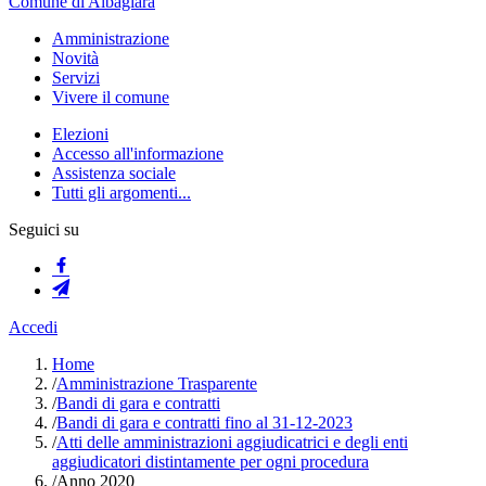
Comune di Albagiara
Amministrazione
Novità
Servizi
Vivere il comune
Elezioni
Accesso all'informazione
Assistenza sociale
Tutti gli argomenti...
Seguici su
Accedi
Home
/
Amministrazione Trasparente
/
Bandi di gara e contratti
/
Bandi di gara e contratti fino al 31-12-2023
/
Atti delle amministrazioni aggiudicatrici e degli enti
aggiudicatori distintamente per ogni procedura
/
Anno 2020