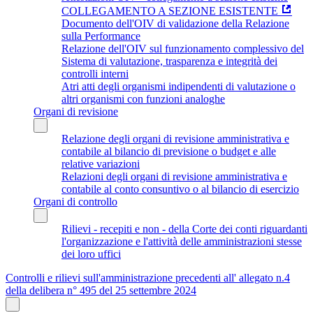
COLLEGAMENTO A SEZIONE ESISTENTE
Documento dell'OIV di validazione della Relazione
sulla Performance
Relazione dell'OIV sul funzionamento complessivo del
Sistema di valutazione, trasparenza e integrità dei
controlli interni
Atri atti degli organismi indipendenti di valutazione o
altri organismi con funzioni analoghe
Organi di revisione
Relazione degli organi di revisione amministrativa e
contabile al bilancio di previsione o budget e alle
relative variazioni
Relazioni degli organi di revisione amministrativa e
contabile al conto consuntivo o al bilancio di esercizio
Organi di controllo
Rilievi - recepiti e non - della Corte dei conti riguardanti
l'organizzazione e l'attività delle amministrazioni stesse
dei loro uffici
Controlli e rilievi sull'amministrazione precedenti all' allegato n.4
della delibera n° 495 del 25 settembre 2024