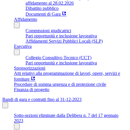
affidamento al 28.02.2026
Dibattito pubblico
Documenti di Gara
Affidamento
Commissioni giudicatrici
Pari opportunità e inclusione lavorativa
Affidamenti Servizi Pubblici Locali (SLP)
Esecutiva
Collegio Consultivo Tecnico (CCT)
Pari opportunità e inclusione lavorativa
Sponsorizzazioni
Atti relativi alla programmazione di lavori, opere, servizi e
forniture
Procedure di somma urgenza e di protezione civile
Finanza di progetto
Bandi di gara e contratti fino al 31-12-2023
Sotto-sezioni eliminate dalla Delibera n. 7 del 17 gennaio
2023