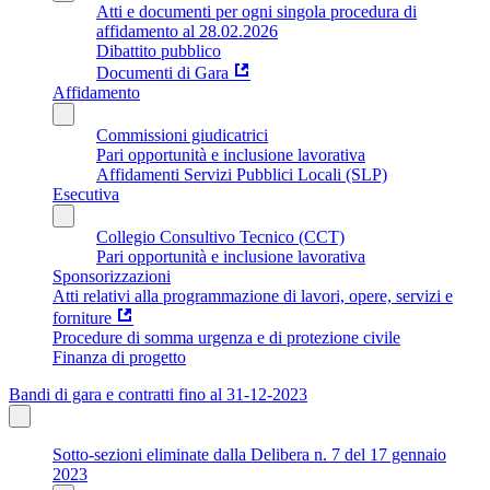
Atti e documenti per ogni singola procedura di
affidamento al 28.02.2026
Dibattito pubblico
Documenti di Gara
Affidamento
Commissioni giudicatrici
Pari opportunità e inclusione lavorativa
Affidamenti Servizi Pubblici Locali (SLP)
Esecutiva
Collegio Consultivo Tecnico (CCT)
Pari opportunità e inclusione lavorativa
Sponsorizzazioni
Atti relativi alla programmazione di lavori, opere, servizi e
forniture
Procedure di somma urgenza e di protezione civile
Finanza di progetto
Bandi di gara e contratti fino al 31-12-2023
Sotto-sezioni eliminate dalla Delibera n. 7 del 17 gennaio
2023