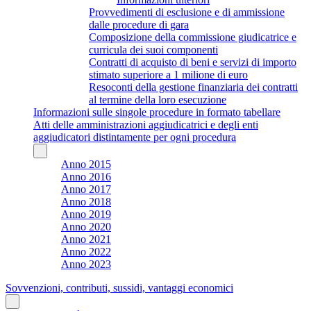
Provvedimenti di esclusione e di ammissione
dalle procedure di gara
Composizione della commissione giudicatrice e
curricula dei suoi componenti
Contratti di acquisto di beni e servizi di importo
stimato superiore a 1 milione di euro
Resoconti della gestione finanziaria dei contratti
al termine della loro esecuzione
Informazioni sulle singole procedure in formato tabellare
Atti delle amministrazioni aggiudicatrici e degli enti
aggiudicatori distintamente per ogni procedura
Anno 2015
Anno 2016
Anno 2017
Anno 2018
Anno 2019
Anno 2020
Anno 2021
Anno 2022
Anno 2023
Sovvenzioni, contributi, sussidi, vantaggi economici