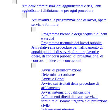
Atti delle amministrazioni aggiudicatrici e degli enti
aggiudicatori distintamente per ogni procedura
Atti relativi alla programmazione di lavori, opere,
servizi e forniture
Programma biennale degli acquisiti di beni
e servizi
Programma triennale dei lavori pubblici
Atti relativi alle procedure per l'affidamento di
appalti pubblici di servizi, forniture, lavori e
opere, di concorsi pubblici di progettazione, di
concorsi di idee e di concessioni
Avvisi di preinformazione
Determina a contrarre
Avvisi e Bandi
Avviso sui risultati delle procedure di
affidamento
Avvisi sistema di qualificazione
Affidamenti diretti di lavori, servizi e
forniture di somma urgenza e di protezione
civile
Informazioni ulteriori