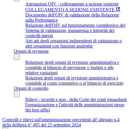
Attestazioni OIV - collegamento a sezione esistente
COLLEGAMENTO A SEZIONE ESISTENTE
Documento dell'OIV di validazione della Relazione
sulla Performance
Relazione dell'OIV sul funzionamento complessivo del
Sistema di valutazione, trasparenza e integrità dei
controlli interni
Atri atti degli organismi indipendenti di valutazione o
altri organismi con funzioni analoghe
Organi di revisione
Relazione degli organi di revisione amministrativa e
contabile al bilancio di previsione o budget e alle
relative variazioni
Relazioni degli organi di revisione amministrativa e
contabile al conto consuntivo o al bilancio di esercizio
Organi di controllo
Rilievi - recepiti e non - della Corte dei conti riguardanti
l'organizzazione e l'attività delle amministrazioni stesse
dei loro uffici
Controlli e rilievi sull'amministrazione precedenti all' allegato n.4
della delibera n° 495 del 25 settembre 2024