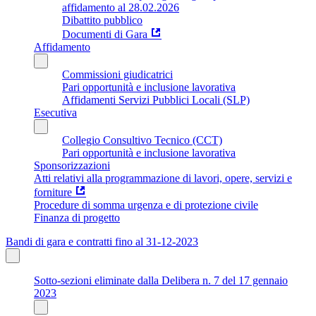
affidamento al 28.02.2026
Dibattito pubblico
Documenti di Gara
Affidamento
Commissioni giudicatrici
Pari opportunità e inclusione lavorativa
Affidamenti Servizi Pubblici Locali (SLP)
Esecutiva
Collegio Consultivo Tecnico (CCT)
Pari opportunità e inclusione lavorativa
Sponsorizzazioni
Atti relativi alla programmazione di lavori, opere, servizi e
forniture
Procedure di somma urgenza e di protezione civile
Finanza di progetto
Bandi di gara e contratti fino al 31-12-2023
Sotto-sezioni eliminate dalla Delibera n. 7 del 17 gennaio
2023