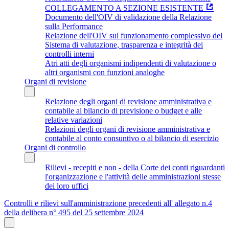
COLLEGAMENTO A SEZIONE ESISTENTE
Documento dell'OIV di validazione della Relazione
sulla Performance
Relazione dell'OIV sul funzionamento complessivo del
Sistema di valutazione, trasparenza e integrità dei
controlli interni
Atri atti degli organismi indipendenti di valutazione o
altri organismi con funzioni analoghe
Organi di revisione
Relazione degli organi di revisione amministrativa e
contabile al bilancio di previsione o budget e alle
relative variazioni
Relazioni degli organi di revisione amministrativa e
contabile al conto consuntivo o al bilancio di esercizio
Organi di controllo
Rilievi - recepiti e non - della Corte dei conti riguardanti
l'organizzazione e l'attività delle amministrazioni stesse
dei loro uffici
Controlli e rilievi sull'amministrazione precedenti all' allegato n.4
della delibera n° 495 del 25 settembre 2024