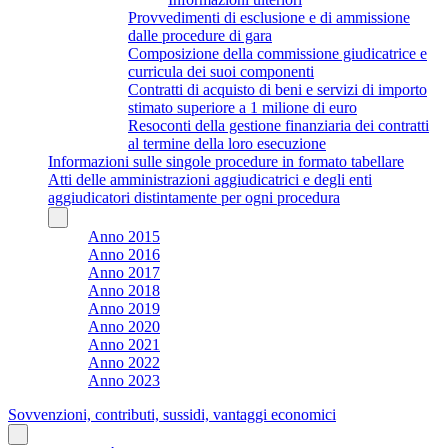
Provvedimenti di esclusione e di ammissione
dalle procedure di gara
Composizione della commissione giudicatrice e
curricula dei suoi componenti
Contratti di acquisto di beni e servizi di importo
stimato superiore a 1 milione di euro
Resoconti della gestione finanziaria dei contratti
al termine della loro esecuzione
Informazioni sulle singole procedure in formato tabellare
Atti delle amministrazioni aggiudicatrici e degli enti
aggiudicatori distintamente per ogni procedura
Anno 2015
Anno 2016
Anno 2017
Anno 2018
Anno 2019
Anno 2020
Anno 2021
Anno 2022
Anno 2023
Sovvenzioni, contributi, sussidi, vantaggi economici