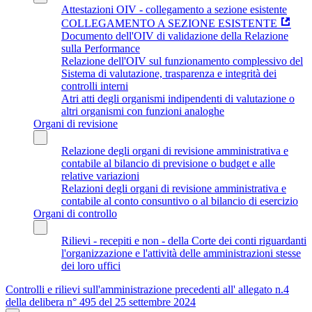
Attestazioni OIV - collegamento a sezione esistente
COLLEGAMENTO A SEZIONE ESISTENTE
Documento dell'OIV di validazione della Relazione
sulla Performance
Relazione dell'OIV sul funzionamento complessivo del
Sistema di valutazione, trasparenza e integrità dei
controlli interni
Atri atti degli organismi indipendenti di valutazione o
altri organismi con funzioni analoghe
Organi di revisione
Relazione degli organi di revisione amministrativa e
contabile al bilancio di previsione o budget e alle
relative variazioni
Relazioni degli organi di revisione amministrativa e
contabile al conto consuntivo o al bilancio di esercizio
Organi di controllo
Rilievi - recepiti e non - della Corte dei conti riguardanti
l'organizzazione e l'attività delle amministrazioni stesse
dei loro uffici
Controlli e rilievi sull'amministrazione precedenti all' allegato n.4
della delibera n° 495 del 25 settembre 2024