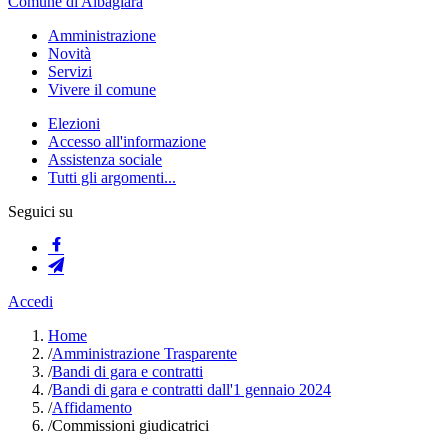
Comune di Albagiara
Amministrazione
Novità
Servizi
Vivere il comune
Elezioni
Accesso all'informazione
Assistenza sociale
Tutti gli argomenti...
Seguici su
Accedi
Home
/
Amministrazione Trasparente
/
Bandi di gara e contratti
/
Bandi di gara e contratti dall'1 gennaio 2024
/
Affidamento
/
Commissioni giudicatrici