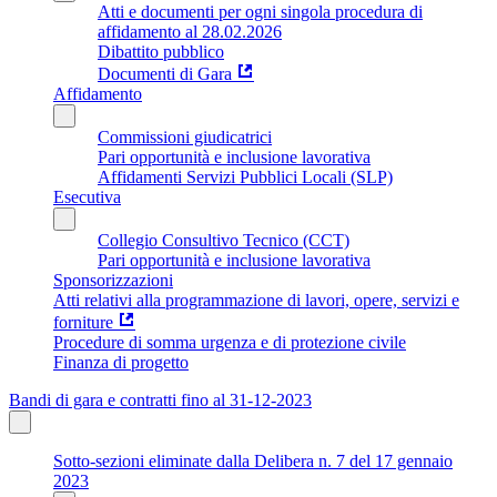
Atti e documenti per ogni singola procedura di
affidamento al 28.02.2026
Dibattito pubblico
Documenti di Gara
Affidamento
Commissioni giudicatrici
Pari opportunità e inclusione lavorativa
Affidamenti Servizi Pubblici Locali (SLP)
Esecutiva
Collegio Consultivo Tecnico (CCT)
Pari opportunità e inclusione lavorativa
Sponsorizzazioni
Atti relativi alla programmazione di lavori, opere, servizi e
forniture
Procedure di somma urgenza e di protezione civile
Finanza di progetto
Bandi di gara e contratti fino al 31-12-2023
Sotto-sezioni eliminate dalla Delibera n. 7 del 17 gennaio
2023