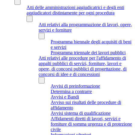
Atti delle amministrazioni aggiudicatrici e degli enti
aggiudicatori distintamente per ogni procedura
Atti relativi alla programmazione di lavori, opere,
servizi e forniture
Programma biennale degli acquisiti di beni
e servizi
Programma triennale dei lavori pubblici
Atti relativi alle procedure per l'affidamento di
appalti pubblici di servizi, forniture, lavori e
opere, di concorsi pubblici di progettazione, di
concorsi di idee e di concessioni
Avvisi di preinformazione
Determina a contrarre
Avvisi e Bandi
Avviso sui risultati delle procedure di
affidamento
Avvisi sistema di qualificazione
Affidamenti diretti di lavori, servizi e
forniture di somma urgenza e di protezione
civile
Informazioni ulteriori