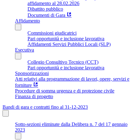
affidamento al 28.02.2026
Dibattito pubblico
Documenti di Gara
Affidamento
Commissioni giudicatrici
Pari opportunità e inclusione lavorativa
Affidamenti Servizi Pubblici Locali (SLP)
Esecutiva
Collegio Consultivo Tecnico (CCT)
Pari opportunità e inclusione lavorativa
Sponsorizzazioni
Atti relativi alla programmazione di lavori, opere, servizi e
forniture
Procedure di somma urgenza e di protezione civile
Finanza di progetto
Bandi di gara e contratti fino al 31-12-2023
Sotto-sezioni eliminate dalla Delibera n. 7 del 17 gennaio
2023