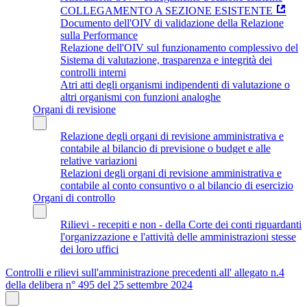
COLLEGAMENTO A SEZIONE ESISTENTE
Documento dell'OIV di validazione della Relazione
sulla Performance
Relazione dell'OIV sul funzionamento complessivo del
Sistema di valutazione, trasparenza e integrità dei
controlli interni
Atri atti degli organismi indipendenti di valutazione o
altri organismi con funzioni analoghe
Organi di revisione
Relazione degli organi di revisione amministrativa e
contabile al bilancio di previsione o budget e alle
relative variazioni
Relazioni degli organi di revisione amministrativa e
contabile al conto consuntivo o al bilancio di esercizio
Organi di controllo
Rilievi - recepiti e non - della Corte dei conti riguardanti
l'organizzazione e l'attività delle amministrazioni stesse
dei loro uffici
Controlli e rilievi sull'amministrazione precedenti all' allegato n.4
della delibera n° 495 del 25 settembre 2024