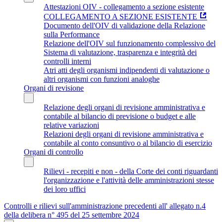
Attestazioni OIV - collegamento a sezione esistente
COLLEGAMENTO A SEZIONE ESISTENTE
Documento dell'OIV di validazione della Relazione
sulla Performance
Relazione dell'OIV sul funzionamento complessivo del
Sistema di valutazione, trasparenza e integrità dei
controlli interni
Atri atti degli organismi indipendenti di valutazione o
altri organismi con funzioni analoghe
Organi di revisione
Relazione degli organi di revisione amministrativa e
contabile al bilancio di previsione o budget e alle
relative variazioni
Relazioni degli organi di revisione amministrativa e
contabile al conto consuntivo o al bilancio di esercizio
Organi di controllo
Rilievi - recepiti e non - della Corte dei conti riguardanti
l'organizzazione e l'attività delle amministrazioni stesse
dei loro uffici
Controlli e rilievi sull'amministrazione precedenti all' allegato n.4
della delibera n° 495 del 25 settembre 2024