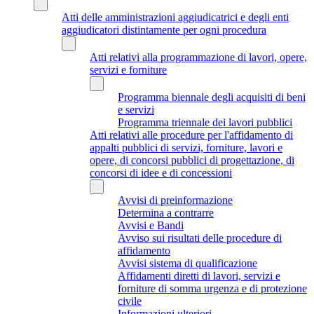
Atti delle amministrazioni aggiudicatrici e degli enti
aggiudicatori distintamente per ogni procedura
Atti relativi alla programmazione di lavori, opere,
servizi e forniture
Programma biennale degli acquisiti di beni
e servizi
Programma triennale dei lavori pubblici
Atti relativi alle procedure per l'affidamento di
appalti pubblici di servizi, forniture, lavori e
opere, di concorsi pubblici di progettazione, di
concorsi di idee e di concessioni
Avvisi di preinformazione
Determina a contrarre
Avvisi e Bandi
Avviso sui risultati delle procedure di
affidamento
Avvisi sistema di qualificazione
Affidamenti diretti di lavori, servizi e
forniture di somma urgenza e di protezione
civile
Informazioni ulteriori