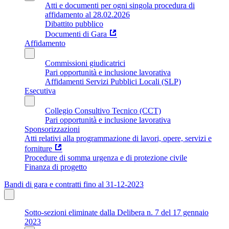
Atti e documenti per ogni singola procedura di
affidamento al 28.02.2026
Dibattito pubblico
Documenti di Gara
Affidamento
Commissioni giudicatrici
Pari opportunità e inclusione lavorativa
Affidamenti Servizi Pubblici Locali (SLP)
Esecutiva
Collegio Consultivo Tecnico (CCT)
Pari opportunità e inclusione lavorativa
Sponsorizzazioni
Atti relativi alla programmazione di lavori, opere, servizi e
forniture
Procedure di somma urgenza e di protezione civile
Finanza di progetto
Bandi di gara e contratti fino al 31-12-2023
Sotto-sezioni eliminate dalla Delibera n. 7 del 17 gennaio
2023