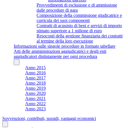
Provvedimenti di esclusione e di ammissione
dalle procedure di gara
Composizione della commissione giudicatrice e
curricula dei suoi componenti
Contratti di acquisto di beni e servizi di importo
stimato superiore a 1 milione di euro
Resoconti della gestione finanziaria dei contratti
al termine della loro esecuzione
Informazioni sulle singole procedure in formato tabellare
Atti delle amministrazioni aggiudicatrici e degli enti
aggiudicatori distintamente per ogni procedura
Anno 2015
Anno 2016
Anno 2017
Anno 2018
Anno 2019
Anno 2020
Anno 2021
Anno 2022
Anno 2023
Sovvenzioni, contributi, sussidi, vantaggi economici