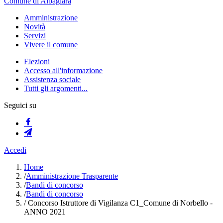
Comune di Albagiara
Amministrazione
Novità
Servizi
Vivere il comune
Elezioni
Accesso all'informazione
Assistenza sociale
Tutti gli argomenti...
Seguici su
Accedi
Home
/
Amministrazione Trasparente
/
Bandi di concorso
/
Bandi di concorso
/
Concorso Istruttore di Vigilanza C1_Comune di Norbello -
ANNO 2021